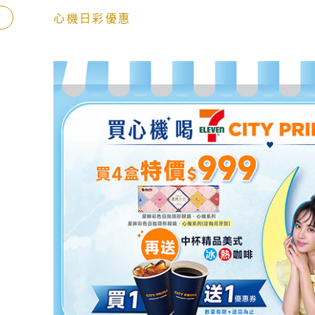
市
心機日彩優惠