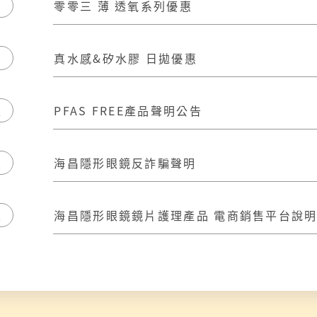
惠
零零三 薄 透氧系列優惠
惠
真水感&矽水膠 日拋優惠
區
PFAS FREE產品聲明公告
區
海昌隱形眼鏡反詐騙聲明
區
海昌隱形眼鏡鏡片護理產品 電商銷售平台說