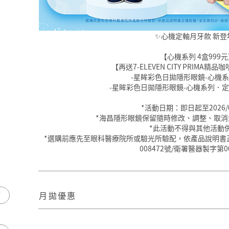
✨心機定軸月牙款 新登
【心機系列 4盒999
【再送7-ELEVEN CITY PRIMA精
-星眸彩色日拋隱形眼鏡-心機系列
-星眸彩色日拋隱形眼鏡-心機系列．定軸
*活動日期：即日起至2026/0
*海昌隱形眼鏡保留隨時修改、調整、取
*此活動不得與其他活動
*選購前應先至眼科醫療院所或驗光所驗配，依產品說明書
008472號/衛署醫器製字第0
市
月拋優惠