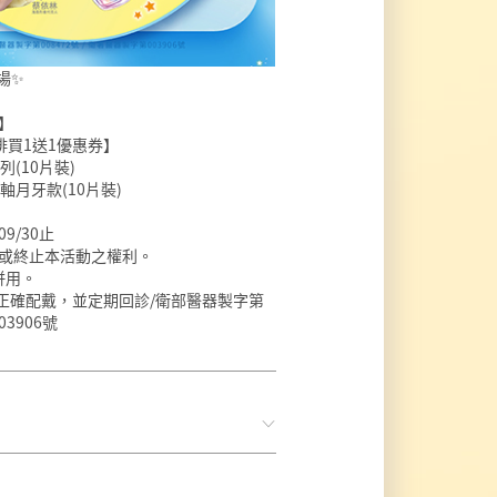
場✨
元】
品咖啡買1送1優惠券】
(10片裝)
月牙款(10片裝)
9/30止
消或終止本活動之權利。
併用。
正確配戴，並定期回診/衛部醫器製字第
03906號