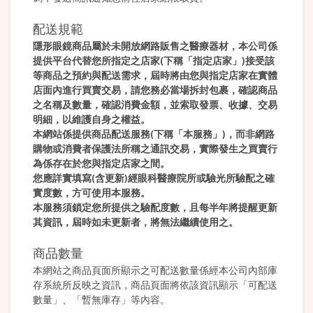
配送規範
隱形眼鏡商品屬於未開放網路販售之醫療器材，本公司係
提供平台代替您所指定之店家(下稱「指定店家」)接受該
等商品之預約與配送需求，屆時將由您與指定店家在實體
店面內進行買賣交易，請您務必當場拆封包裹，確認商品
之名稱及數量，確認消費金額，並索取發票、收據、交易
明細，以維護自身之權益。
本網站係提供商品配送服務(下稱「本服務」)，而非網路
購物或消費者保護法所稱之通訊交易，實際發生之買賣行
為係存在於您與指定店家之間。
您應詳實填寫(含更新)經眼科醫療院所或驗光所驗配之確
實度數，方可使用本服務。
本服務須鎖定您所提供之驗配度數，且每半年將提醒更新
其資訊，屆時如未更新者，將無法繼續使用之。
商品數量
本網站之商品頁面所顯示之可配送數量係經本公司內部庫
存系統所反映之資訊，商品頁面將依該資訊顯示「可配送
數量」、「暫無庫存」等內容。