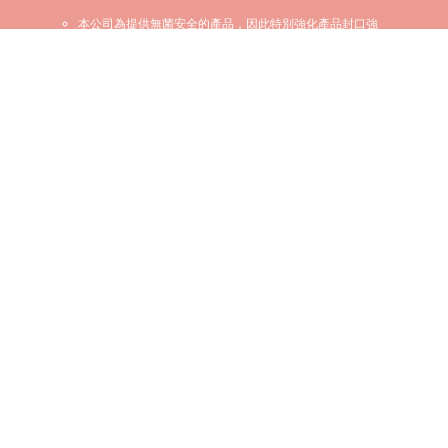
本公司為提供無菌安全的產品，因此特別強化產品封口強
度，請消費者安心使用。
預訂產品將配送到指定眼鏡店，請現場拆封檢查後取貨付
款。
使用前請詳閱原廠之使用說明書並遵照指示使用。
詳細的配戴隱形眼鏡操作方式暨注意事項，請參閱商品使
用注意事項。
配戴一般隱形眼鏡須經眼科醫師驗光配鏡取得處方箋，或
經驗光人員驗光配鏡取得配鏡單，並定期接受眼科醫師追
蹤檢查。
本器材不得逾中文說明書建議之最長配戴時數、不得重覆
配戴，於就寢前務必取下，以免感染或潰瘍。
配戴一般隱形眼鏡須經眼科醫師或合格驗光人員驗光配
鏡，並定期接受眼科醫師追蹤檢查。
如有不適，應立即就醫。
藥商：永勝光學股份有限公司-新店分公司
藥商地址：新北市新店區寶橋路233-2號7樓